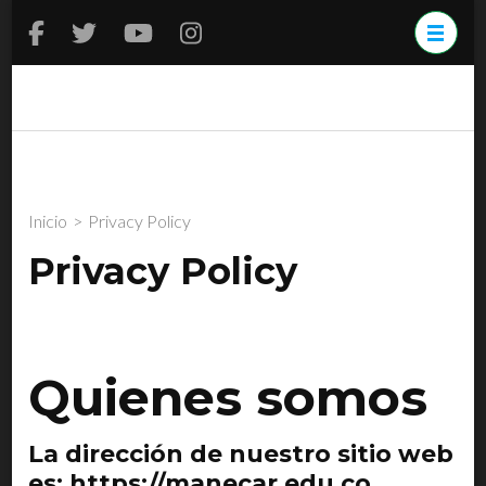
Saltar
al
contenido
(presiona
Manecar
Especialistas en
la
formación y evaluación de
tecla
conductores
Intro)
Inicio
>
Privacy Policy
Privacy Policy
Quienes somos
La dirección de nuestro sitio web
es: https://manecar.edu.co